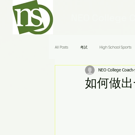
NEO College 
All Posts
考試
High School Sports
NEO College Coac
Ivy League Schools
申請
美
如何做出
Audrey老師八分鐘答疑