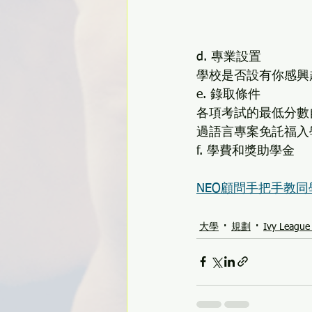
d. 專業設置
學校是否設有你感興
e. 錄取條件
各項考試的最低分數
過語言專案免託福入
f. 學費和獎助學金
NEO顧問手把手教
大學
規劃
Ivy League