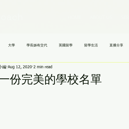
Coach
HOME
ABOUT US
SER
大學
學長姊有交代
英國留學
留學生活
直播分享
h小編
Aug 12, 2020
2 min read
國高中
NCAA
文理學院
美國大學申請不求人
AI
《
一份完美的學校名單