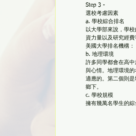
Step 3 -
選校考慮因素
a. 學校綜合排名
以大學部來說，學校
資力量以及研究經費
美國大學排名機構：
b. 地理環境
許多同學都會在高中
與心情。地理環境的
適應的。第二個則是
鄉下。
c. 學校規模
擁有幾萬名學生的綜合性大學