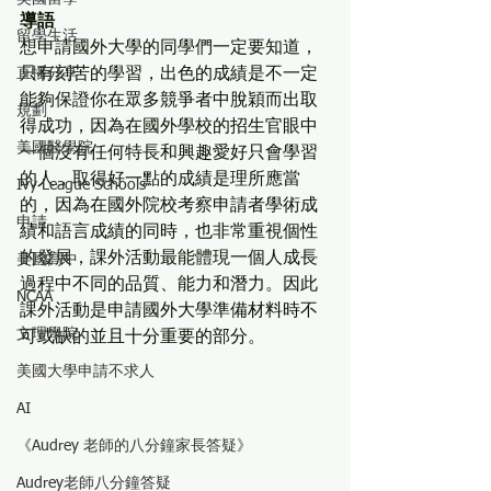
導語
留學生活
想申請國外大學的同學們一定要知道，
直播分享
只有刻苦的學習，出色的成績是不一定
能夠保證你在眾多競爭者中脫穎而出取
規劃
得成功，因為在國外學校的招生官眼中
美國醫學院
一個沒有任何特長和興趣愛好只會學習
的人，取得好一點的成績是理所應當
Ivy League Schools
的，因為在國外院校考察申請者學術成
申請
績和語言成績的同時，也非常重視個性
的發展，課外活動最能體現一個人成長
美國高中
過程中不同的品質、能力和潛力。因此
NCAA
課外活動是申請國外大學準備材料時不
文理學院
可或缺的並且十分重要的部分。
美國大學申請不求人
AI
《Audrey 老師的八分鐘家長答疑》
Audrey老師八分鐘答疑