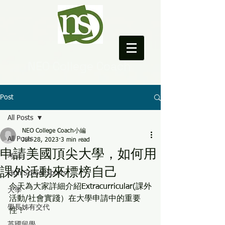
NEO College Coach
Post
All Posts
NEO College Coach小編
All Posts
Jun 28, 2023
3 min read
申請美國頂尖大學，如何用
考試
課外活動來標榜自己
High School Sports
今天為大家詳細介紹Extracurricular(課外
大學
活動/社會實踐）在大學申請中的重要
學長姊有交代
性！
英國留學