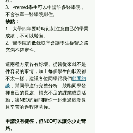
程。
3.  Premed學生可以申請許多醫學院，
不會被單一醫學院綁住。
缺點：
1.  大學四年要時時刻刻注意自己的學業
成績，不可以鬆懈。
2.  醫學院的低錄取率會讓學生從醫之路
充滿不確定性。
這兩種方案各有好壞。從醫從來就不是
件容易的事情，加上每個學生的狀況都
不太一樣，建議各位同學跟我們
顧問約
談
，幫同學進行完整分析，鼓勵同學發
揮自己的長處、補充不足的課業或是活
動，讓NEO的顧問陪你一起走過這漫長
且辛苦的過程陪著你。
申請沒有捷徑，但NEO可以讓你少走彎
路。