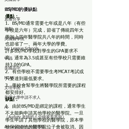
留學生活
BS/MD的優缺點
優點：
直播分享
1.  BS/MD通常需要七年或是八年（有些
規劃
學校是六年）完成，節省了傳統四年大
學加上四年醫學院共八年的時間，同時
美國醫學院
也節省了一、兩年大學的學費。
Ivy League Schools
許多BS/MD學校對學生的GPA要求不
高，通常為3.5或甚至有些學校只需要維
申請
持3.0的GPA。
美國高中
2.  有些學校不需要學生考MCAT考試或
NCAA
只要達到最低要求。
3.  學校會幫學生將醫學院所需要的課程
文理學院
都安排好。 
美國大學申請不求人
缺點：
1.  由於BS/MD是綁定的課程，通常學生
AI
不太能夠申請其他學校的醫學院。一旦
《Audrey 老師的八分鐘家長答疑》
學生申請了其他學校的醫學院，原本學
Audrey老師八分鐘答疑
校保留給他的醫學院位子會被取消。因