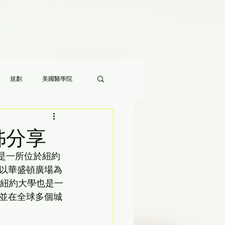
VICES
LIVESTREAM
BLOG
規劃
美國醫學院
Audrey 老師的八分鐘家長答疑》
學姊分享
年，是一所位於紐約
以華盛頓廣場為
，紐約大學也是一
並在全球多個城