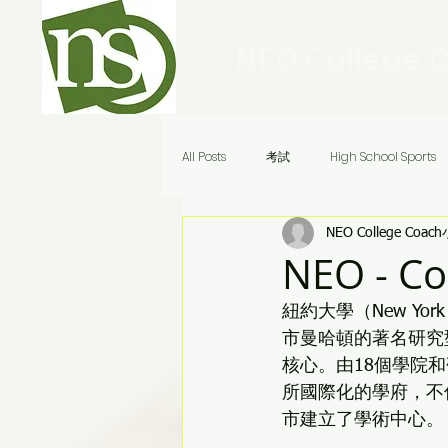
NEO College 
All Posts
考試
High School Sports
NEO College Coac
Ivy League Schools
申請
美
NEO - 
紐約大學（New Yor
Audrey老師八分鐘答疑
市曼哈頓的著名研究
核心。由18個學院
所國際化的學府，不
市建立了學術中心。