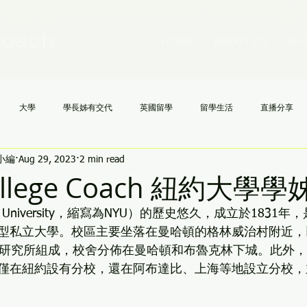
Coach
HOME
ABOUT US
SER
大學
學長姊有交代
英國留學
留學生活
直播分享
h小編
Aug 29, 2023
2 min read
國高中
NCAA
文理學院
美國大學申請不求人
AI
《
College Coach 紐約大學
k University，縮寫為NYU）的歷史悠久，成立於1831
型私立大學。校區主要坐落在曼哈頓的格林威治村附近，
和研究所組成，校舍分佈在曼哈頓和布魯克林下城。此外
僅在紐約設有分校，還在阿布達比、上海等地設立分校，