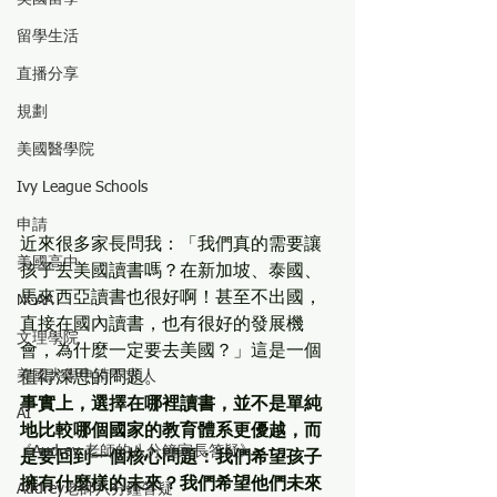
留學生活
直播分享
規劃
美國醫學院
Ivy League Schools
申請
近來很多家長問我：「我們真的需要讓
美國高中
孩子去美國讀書嗎？在新加坡、泰國、
馬來西亞讀書也很好啊！甚至不出國，
NCAA
直接在國內讀書，也有很好的發展機
文理學院
會，為什麼一定要去美國？」這是一個
美國大學申請不求人
值得深思的問題。
事實上，選擇在哪裡讀書，並不是單純
AI
地比較哪個國家的教育體系更優越，而
《Audrey 老師的八分鐘家長答疑》
是要回到一個核心問題：我們希望孩子
擁有什麼樣的未來？我們希望他們未來
Audrey老師八分鐘答疑