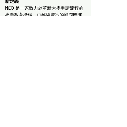
新定義
NEO 是一家致力於革新大學申請流程的
專業教育機構，由經驗豐富的顧問團隊
領航，首創性地引入「教練模式」，幫
助學生在申請的每個環節都獲得最頂尖
的指導與支持。我們不僅僅是給建議，
更是教練，協助學生打造專屬於自己的
成功故事！
NEO的核心理念：申請沒有捷徑，NEO
帶你少走彎路
在NEO，我們相信大學申請沒有速成法
則，每個學生的申請之路都是獨一無二
的。透過我們的專業輔導和經過實踐驗
證的策略，我們幫助學生避開申請過程
中的常見陷阱，少走彎路。
NEO的目標是讓學生用最有效率、最扎
實的方式，迎接申請的挑戰。